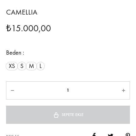
CAMELLIA
₺
15.000,00
Beden :
XS
S
M
L
Miktar
SEPETE EKLE