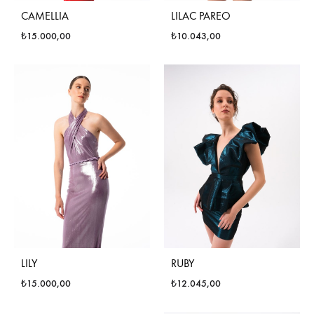
CAMELLIA
LILAC PAREO
₺
15.000,00
₺
10.043,00
LILY
RUBY
₺
15.000,00
₺
12.045,00