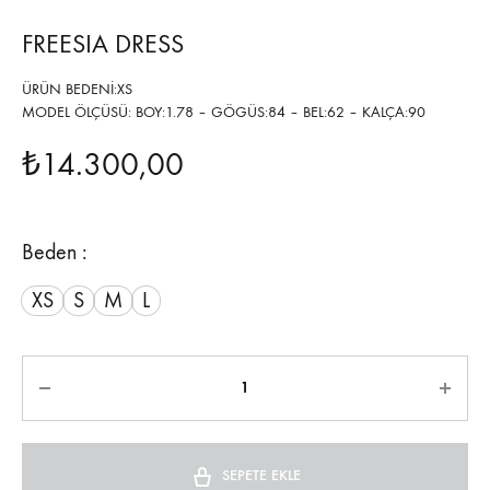
FREESIA DRESS
ÜRÜN BEDENİ:XS
MODEL ÖLÇÜSÜ: BOY:1.78 – GÖGÜS:84 – BEL:62 – KALÇA:90
₺
14.300,00
Beden :
XS
S
M
L
Miktar
SEPETE EKLE