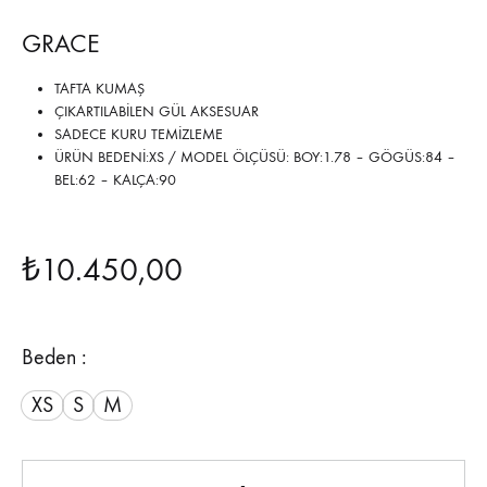
GRACE
TAFTA KUMAŞ
ÇIKARTILABİLEN GÜL AKSESUAR
SADECE KURU TEMİZLEME
ÜRÜN BEDENİ:XS / MODEL ÖLÇÜSÜ: BOY:1.78 – GÖGÜS:84 –
BEL:62 – KALÇA:90
₺
10.450,00
Beden :
XS
S
M
Miktar