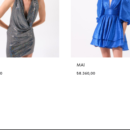
MAI
00
₺
8.360,00