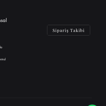
sal
da
ntrol