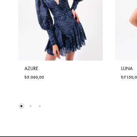
AZURE
LUNA
₺
5.060,00
₺
7.150,