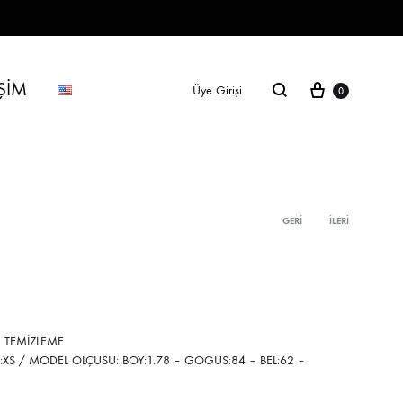
Sepetim
IŞIM
Ara
Üye Girişi
0
Product
GERI
İLERI
SS2018
navigation
Dresses
Accessories
Footwear
 TEMİZLEME
XS / MODEL ÖLÇÜSÜ: BOY:1.78 – GÖGÜS:84 – BEL:62 –
Sweatshirt