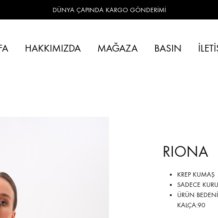
DÜNYA ÇAPINDA KARGO GÖNDERİMİ
FA
HAKKIMIZDA
MAĞAZA
BASIN
İLET
RIONA
KREP KUMAŞ
SADECE KURU
ÜRÜN BEDENİ:
KALÇA:90