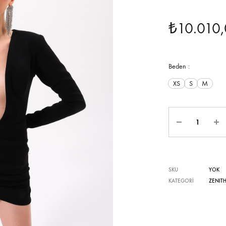
₺
10.010
Beden :
XS
S
M
Miktar
SKU
YOK
KATEGORI
ZENIT