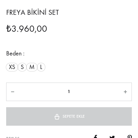
FREYA BİKİNİ SET
₺
3.960,00
Beden :
XS
S
M
L
Miktar
SEPETE EKLE