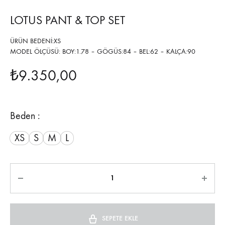
LOTUS PANT & TOP SET
ÜRÜN BEDENİ:XS
MODEL ÖLÇÜSÜ: BOY:1.78 – GÖGÜS:84 – BEL:62 – KALÇA:90
₺
9.350,00
Beden :
XS
S
M
L
Miktar
SEPETE EKLE