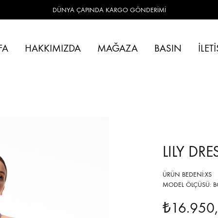
DÜNYA ÇAPINDA KARGO GÖNDERİMİ
FA
HAKKIMIZDA
MAĞAZA
BASIN
İLET
LILY DRE
ÜRÜN BEDENİ:XS
MODEL ÖLÇÜSÜ: BO
₺
16.950