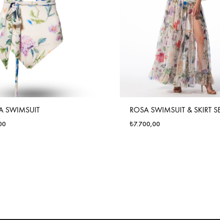
 SWIMSUIT
ROSA SWIMSUIT & SKIRT S
00
₺
7.700,00