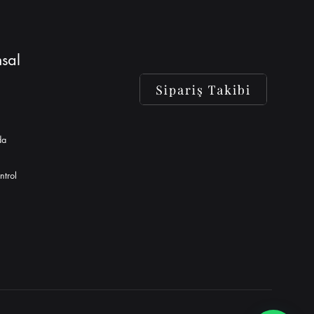
sal
da
ntrol