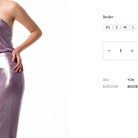
Beden :
XS
S
M
L
Miktar
SKU
YOK
KATEGORI
RESOR