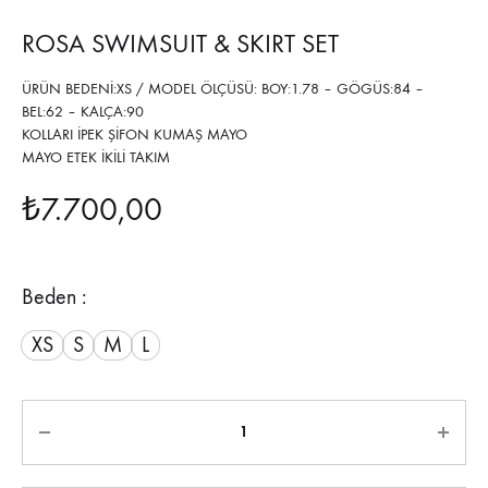
ROSA SWIMSUIT & SKIRT SET
ÜRÜN BEDENİ:XS / MODEL ÖLÇÜSÜ: BOY:1.78 – GÖGÜS:84 –
BEL:62 – KALÇA:90
KOLLARI İPEK ŞİFON KUMAŞ MAYO
MAYO ETEK İKİLİ TAKIM
₺
7.700,00
Beden :
XS
S
M
L
Miktar